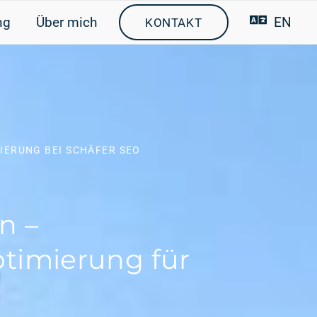
ng
Über mich
EN
KONTAKT
IERUNG
BEI SCHÄFER SEO
n –
timierung für