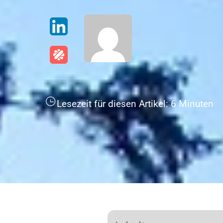
LinkedIn
malt
Lesezeit für diesen Artikel:
6
Minuten