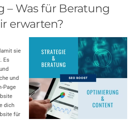
 – Was für Beratung
ir erwarten?
damit sie
. Es
 und
che und
On-Page
bsite
te dich
bsite für