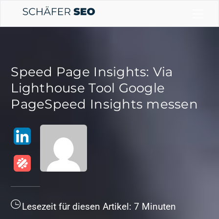
Skip
Me
to
content
Speed Page Insights: Via
Lighthouse Tool Google
PageSpeed Insights messen
LinkedIn
malt
Lesezeit für diesen Artikel:
7
Minuten