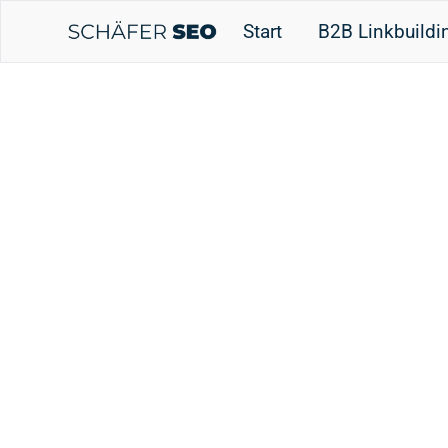
Skip
Start
B2B Linkbuildi
to
content